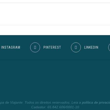
INSTAGRAM
PINTEREST
LINKEDIN
a de Viajante. Todos os direitos reservados. Leia a
política de privac
Cadastur: 65.842.606/0001-10