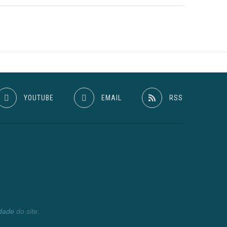
YOUTUBE
EMAIL
RSS
idade
do site.