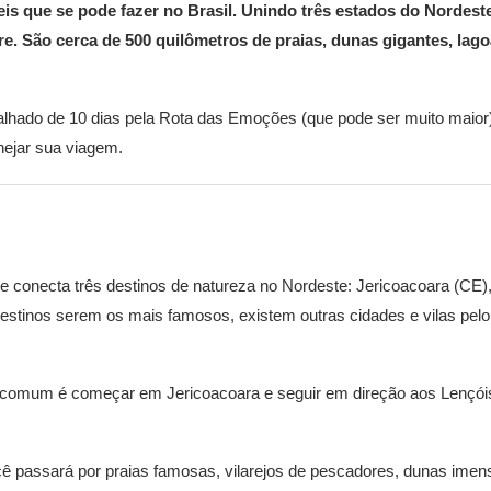
s que se pode fazer no Brasil. Unindo três estados do Nordeste
vre. São cerca de 500 quilômetros de praias, dunas gigantes, l
talhado de 10 dias pela Rota das Emoções (que pode ser muito maior
nejar sua viagem.
e conecta três destinos de natureza no Nordeste: Jericoacoara (CE),
stinos serem os mais famosos, existem outras cidades e vilas pel
is comum é começar em Jericoacoara e seguir em direção aos Lençó
ê passará por praias famosas, vilarejos de pescadores, dunas imens