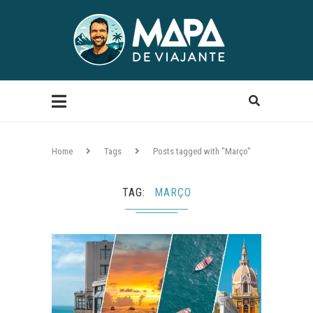
Home
Tags
Posts tagged with "Março"
TAG
MARÇO