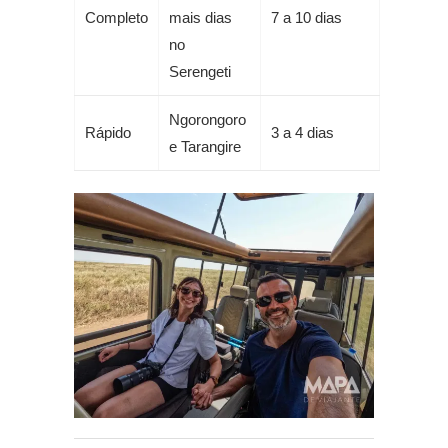
Completo
mais dias
7 a 10 dias
no
Serengeti
Ngorongoro
Rápido
3 a 4 dias
e Tarangire