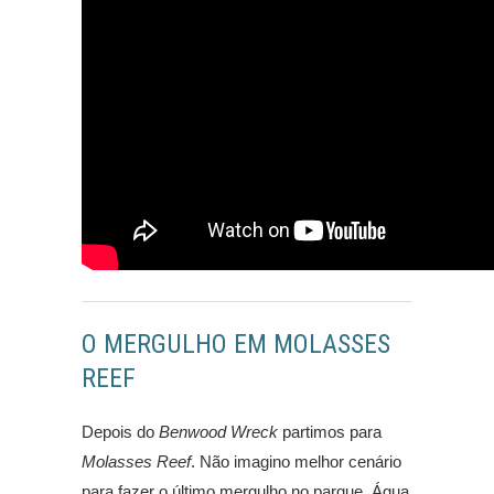
O MERGULHO EM MOLASSES
REEF
Depois do
Benwood Wreck
partimos para
Molasses Reef
. Não imagino melhor cenário
para fazer o último mergulho no parque. Água