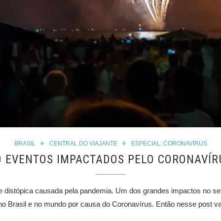
BRASIL
CENTRAL DO VIAJANTE
ESPECIAL: CORONAVÍRUS
0 EVENTOS IMPACTADOS PELO CORONAVÍR
 distópica causada pela pandemia. Um dos grandes impactos no seto
o Brasil e no mundo por causa do Coronavírus. Então nesse post 