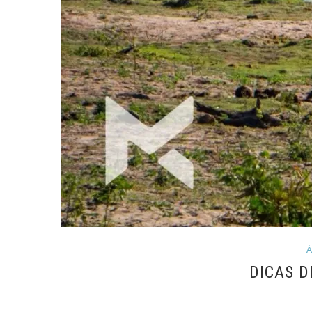
Á
DICAS D