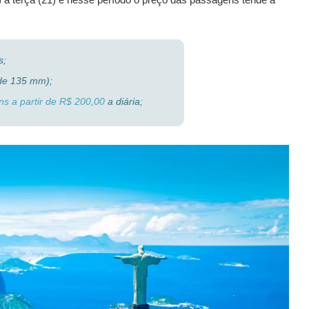
s;
de 135 mm);
s a partir de R$ 200,00
a diária;