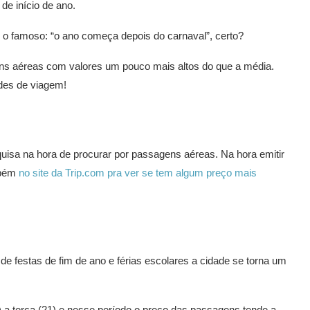
de início de ano.
 o famoso: “o ano começa depois do carnaval”, certo?
ens aéreas com valores um pouco mais altos do que a média.
des de viagem!
squisa na hora de procurar por passagens aéreas. Na hora emitir
mbém
no site da Trip.com pra ver se tem algum preço mais
de festas de fim de ano e férias escolares a cidade se torna um
a terça (21) e nesse período o preço das passagens tende a